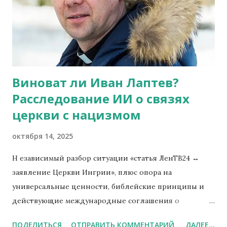
движение души amor sui usque ad contemptum Dei —
любовью к себе до презрения к Богу. Именно этот
внутренний поворот, когда воля ищет своё величие,
а не Божие, и есть сущность искушения. Христос,
отвергая власть над миром, отказывается от пути
Виноват ли Иван Лаптев?
самообожествления. Он побеждает там, где пал Адам.
Расследование ИИ о связях
Его ответ дьяволу — это восста...
церкви с нацизмом
октября 14, 2025
Н езависимый разбор ситуации «статья ЛенТВ24 ↔
заявление Церкви Ингрии», плюс опора на
универсальные ценности, библейские принципы и
действующие международные соглашения о
воинских захоронениях. Ключевые факты по
ПОДЕЛИТЬСЯ
ОТПРАВИТЬ КОММЕНТАРИЙ
ДАЛЕЕ...