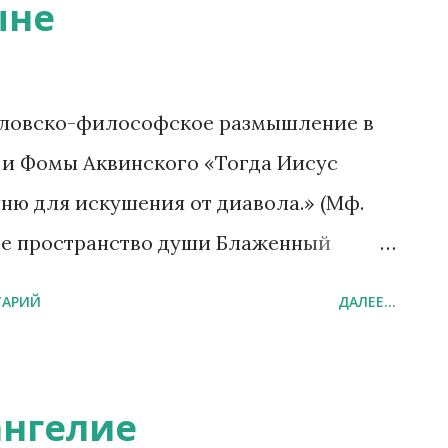
ыне
словско-философское размышление в
 и Фомы Аквинского «Тогда Иисус
ню для искушения от диавола.» (Мф.
ннее пространство души Блаженный
е место, а состояние — момент, когда
ТАРИЙ
ДАЛЕЕ...
 Богом и собой. «Noli foras ire, in te
ne habitat veritas» («Не выходи наружу;
утреннем человеке обитает истина» — De
ангелие
 — это сердце, очищенное от внешнего