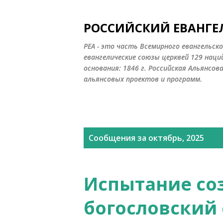
РОССИЙСКИЙ ЕВАНГЕ
РЕА - это часть Всемирного евангельск
евангелические союзы церквей 129 наци
основания: 1846 г. Российская Альянсов
альянсовых проектов и программ.
С
Сообщения за октябрь, 2025
о
о
Испытание со
б
богословский
щ