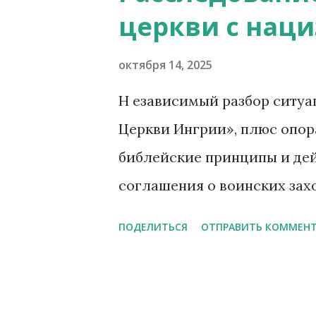
церкви с нац
справедливости и прогресс
Иешуа в романе говорит Пила
октября 14, 2025
как носитель внутренней св
Н езависимый разбор ситуа
повелевать. Он выражает а
Церкви Ингрии», плюс опор
созидательную, ту, которая 
библейские принципы и д
власти. Булгаков и Евангелие
соглашения о воинских за
материалам В публикации Л
ПОДЕЛИТЬСЯ
ОТПРАВИТЬ КОММЕН
Вуоксела «незаконно устано
на нём «героизирует воен
подпадает под ст. 354.1 УК 