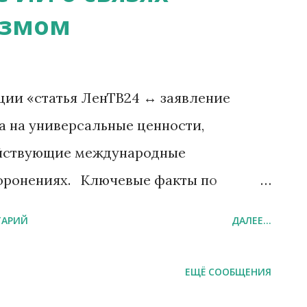
измом
а, превращается в машину страдания.
ту не как бунтарь и не как политик, а
ободы , которой ничто не может
ции «статья ЛенТВ24 ↔ заявление
нархию духа — не разрушительную, а
а на универсальные ценности,
рождается из любви, а не из ненависти к
ействующие международные
 Но...
хоронениях. Ключевые факты по
енТВ24 утверждается, что у кирхи
ТАРИЙ
ДАЛЕЕ...
влен финский памятный знак», а текст
нослужащих финской армии» и
ЕЩЁ СООБЩЕНИЯ
РФ («реабилитация нацизма»). Также