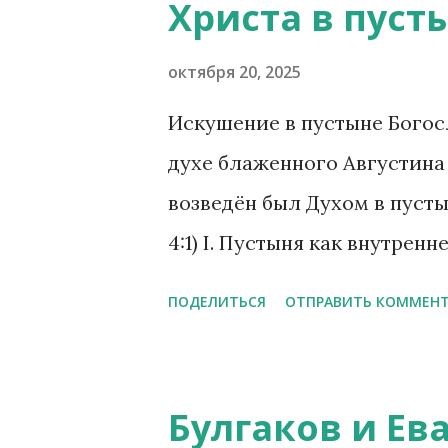
Христа в пуст
е
н
октября 20, 2025
и
Искушение в пустыне Бого
я
духе блаженного Августина
возведён был Духом в пусты
4:1) I. Пустыня как внутре
Августин видел в пустыне н
ПОДЕЛИТЬСЯ
ОТПРАВИТЬ КОММЕН
душа остаётся один на один с
ipsum redi; in interiore homi
войди в самого себя: во вн
Булгаков и Ев
vera religione, 39) Пустыня