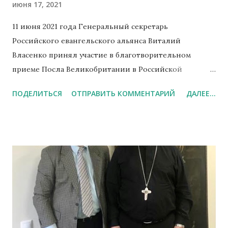
июня 17, 2021
11 июня 2021 года Генеральный секретарь
Российского евангельского альянса Виталий
Власенко принял участие в благотворительном
приеме Посла Великобритании в Российской
Федерации, который был организован с целью сбора
ПОДЕЛИТЬСЯ
ОТПРАВИТЬ КОММЕНТАРИЙ
ДАЛЕЕ...
средств для проекта по реконструкции уникального
архитектурного наследия Москвы - Англиканского
собора в честь Святого апостола Андрея.
Благотворительный приём проходил в резиденции
Посла Великобритании в РФ на Софийской
набережной. В ходе приема состоялась короткая
беседа с Послом Великобритании в Российской
Федерации Деборой Броннерт. Витали Власенко
поблагодарил госпожу Деборой Броннерт за
поддержку деятельности отца Малкольма Рождерса,