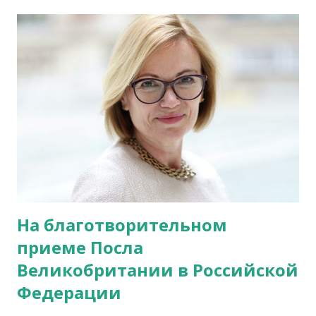
б
щ
е
н
и
я
На благотворительном
приеме Посла
Великобритании в Российской
Федерации