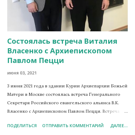
который, практически в одиночку, собирает средства
для оплаты работ по разработке проекта
реконструкции здания Англиканской церкви Святого
Андрея. В своём приветственном слове Посол
Состоялась встреча Виталия
Великобритании отметила что, этот храм является
Власенко с Архиепископом
"одним из мест встречи Востока и Запада, символом
надежды на то, что традиция, вера и культура важнее
Павлом Пецци
п...
июня 03, 2021
3 июня 2021 года в здании Курии Архиепархии Божьей
Матери в Москве состоялась встреча Генерального
Секретаря Российского евангельского альянса В.К.
Власенко с Архиепископом Павлом Пецци. Встреча
состоялась по инициативе Российского
ПОДЕЛИТЬСЯ
ОТПРАВИТЬ КОММЕНТАРИЙ
ДАЛЕЕ...
евангельского альянса. В ходе встречи стороны