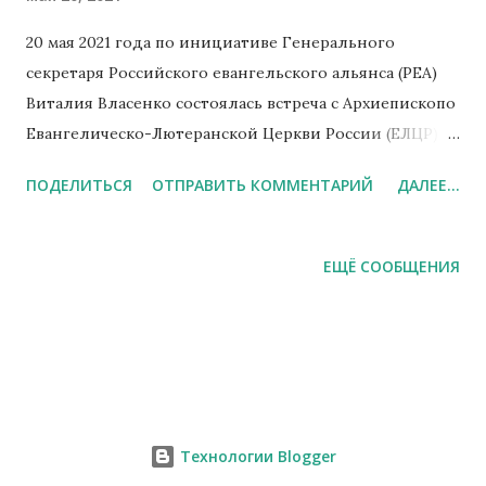
20 мая 2021 года по инициативе Генерального
секретаря Российского евангельского альянса (РЕА)
Виталия Власенко состоялась встреча с Архиепископо
Евангелическо-Лютеранской Церкви России (ЕЛЦР)
Дитрихом Брауэром. На встрече обсудили формы
ПОДЕЛИТЬСЯ
ОТПРАВИТЬ КОММЕНТАРИЙ
ДАЛЕЕ...
взаимного сотрудничества РЕА и ЕЛЦР, наметили
совместные планы. Дитрих Борисович рассказал о
работе ЕЛЦР по созданию музея протестантизма в
ЕЩЁ СООБЩЕНИЯ
России. Не обошли вниманием вопрос христианской
солидарности. Виталий Власенко поделился
тревожной информацией, которая складывается в
связи со сносом церковного здания
Пресвитерианской общины города Самары. Стороны
подчеркнули важность преодоления разногласий
Технологии Blogger
перед лицом новых вызовов современности на пути к